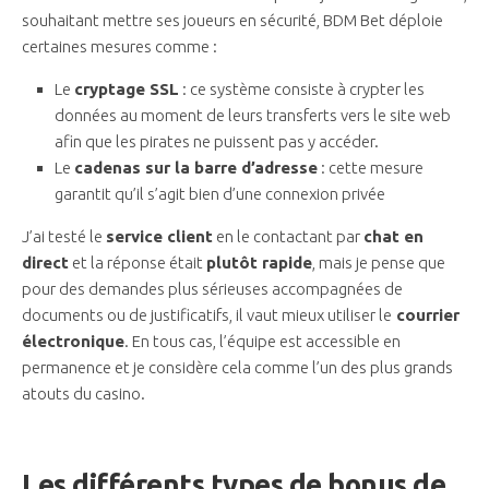
souhaitant mettre ses joueurs en sécurité, BDM Bet déploie
certaines mesures comme :
Le
cryptage SSL
: ce système consiste à crypter les
données au moment de leurs transferts vers le site web
afin que les pirates ne puissent pas y accéder.
Le
cadenas sur la barre d’adresse
: cette mesure
garantit qu’il s’agit bien d’une connexion privée
J’ai testé le
service client
en le contactant par
chat en
direct
et la réponse était
plutôt rapide
, mais je pense que
pour des demandes plus sérieuses accompagnées de
documents ou de justificatifs, il vaut mieux utiliser le
courrier
électronique
. En tous cas, l’équipe est accessible en
permanence et je considère cela comme l’un des plus grands
atouts du casino.
Les différents types de bonus de