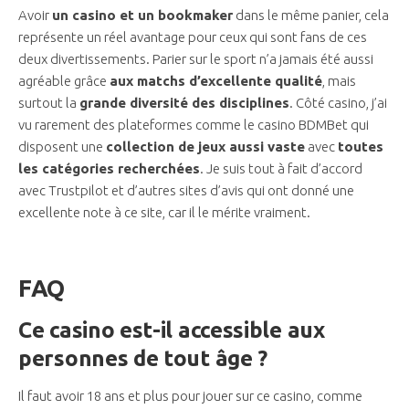
Avoir
un casino et un bookmaker
dans le même panier, cela
représente un réel avantage pour ceux qui sont fans de ces
deux divertissements. Parier sur le sport n’a jamais été aussi
agréable grâce
aux matchs d’excellente qualité
, mais
surtout la
grande diversité des disciplines
. Côté casino, j’ai
vu rarement des plateformes comme le casino BDMBet qui
disposent une
collection de jeux aussi vaste
avec
toutes
les catégories recherchées
. Je suis tout à fait d’accord
avec Trustpilot et d’autres sites d’avis qui ont donné une
excellente note à ce site, car il le mérite vraiment.
FAQ
Ce casino est-il accessible aux
personnes de tout âge ?
Il faut avoir 18 ans et plus pour jouer sur ce casino, comme