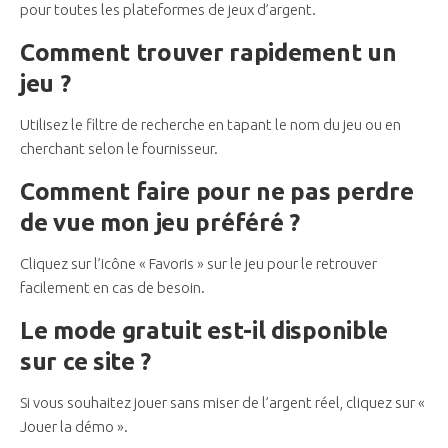
pour toutes les plateformes de jeux d’argent.
Comment trouver rapidement un
jeu ?
Utilisez le filtre de recherche en tapant le nom du jeu ou en
cherchant selon le fournisseur.
Comment faire pour ne pas perdre
de vue mon jeu préféré ?
Cliquez sur l’icône « Favoris » sur le jeu pour le retrouver
facilement en cas de besoin.
Le mode gratuit est-il disponible
sur ce site ?
Si vous souhaitez jouer sans miser de l’argent réel, cliquez sur «
Jouer la démo ».