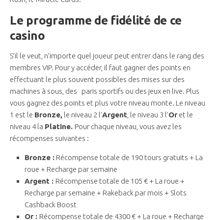
Le programme de fidélité de ce
casino
S’il le veut, n’importe quel joueur peut entrer dans le rang des
membres VIP. Pour y accéder, il faut gagner des points en
effectuant le plus souvent possibles des mises sur des
machines à sous, des paris sportifs ou des jeux en live. Plus
vous gagnez des points et plus votre niveau monte. Le niveau
1 est le
Bronze,
le niveau 2 l’
Argent
, le niveau 3 l’
Or
et le
niveau 4 la
Platine.
Pour chaque niveau, vous avez les
récompenses suivantes :
Bronze :
Récompense totale de 190 tours gratuits + La
roue + Recharge par semaine
Argent :
Récompense totale de 105 € + La roue +
Recharge par semaine + Rakeback par mois + Slots
Cashback Boost
Or :
Récompense totale de 4300 € + La roue + Recharge