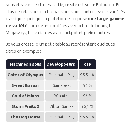
sous et si vous en faites partie, ce site est votre Eldorado. En
plus de cela, vous n’allez pas vous vous contentez des variétés
classiques, puisque la plateforme propose
une large gamme
de variété
comme les modèles avec achat de bonus, les
Megaways, les variantes avec Jackpot et plein d’autres.
Je vous dresse ici un petit tableau représentant quelques
titres en exemple :
Machines à sous
Développeurs
RTP
Gates of Olympus
Pragmatic Play
95,51 %
Sweet Bazaar
Gamebeat
96 %
Gold of Minos
BGaming
96 %
Storm Fruits 2
Zillion Games
96,1 %
The Dog House
Pragmatic Play
95,51 %