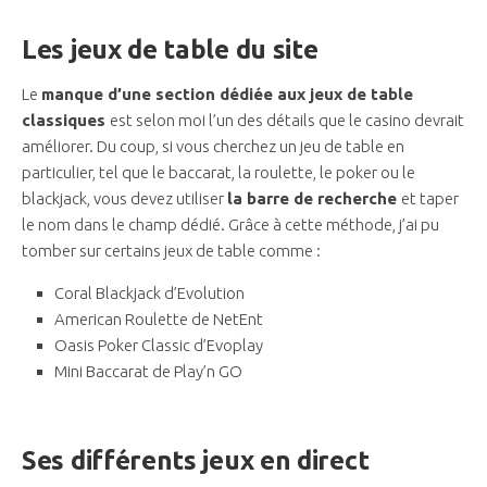
Les jeux de table du site
Le
manque d’une section dédiée aux jeux de table
classiques
est selon moi l’un des détails que le casino devrait
améliorer. Du coup, si vous cherchez un jeu de table en
particulier, tel que le baccarat, la roulette, le poker ou le
blackjack, vous devez utiliser
la barre de recherche
et taper
le nom dans le champ dédié. Grâce à cette méthode, j’ai pu
tomber sur certains jeux de table comme :
Coral Blackjack d’Evolution
American Roulette de NetEnt
Oasis Poker Classic d’Evoplay
Mini Baccarat de Play’n GO
Ses différents jeux en direct