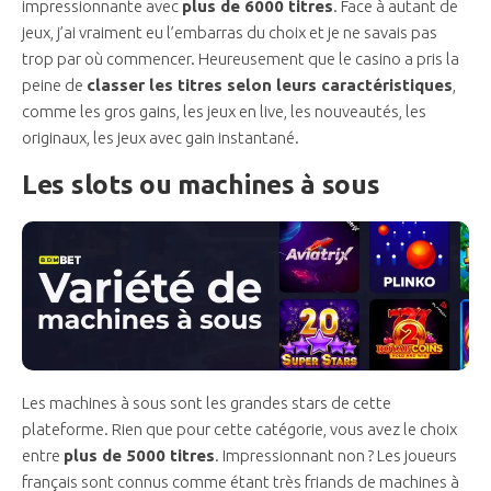
impressionnante avec
plus de 6000 titres
. Face à autant de
jeux, j’ai vraiment eu l’embarras du choix et je ne savais pas
trop par où commencer. Heureusement que le casino a pris la
peine de
classer les titres selon leurs caractéristiques
,
comme les gros gains, les jeux en live, les nouveautés, les
originaux, les jeux avec gain instantané.
Les slots ou machines à sous
Les machines à sous sont les grandes stars de cette
plateforme. Rien que pour cette catégorie, vous avez le choix
entre
plus de 5000 titres
. Impressionnant non ? Les joueurs
français sont connus comme étant très friands de machines à