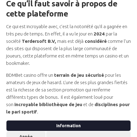
Ce qu’il faut savoir à propos de
cette plateforme
Ce qui est incroyable avec, c’est la notoriété qu’il a gagnée en
très peu de temps. En effet, il a vu le jour en
2024
par la
société
Terdersoft B.V,
mais est déjà
considéré
comme l’un
des sites qui disposent de la plus large communauté de
joueurs, cette plateforme est en même temps un casino et un
bookmaker.
BDMBet casino offre un
terrain de jeu sécurisé
pour les
amateurs de jeux de hasard. L’une de ses plus grandes fiertés
est la richesse de sa section promotion qui renferme
différents types de bonus. Il est également loué pour
son
incroyable bibliothèque de jeu
et de
disciplines pour
le pari sportif
.
Information
Année