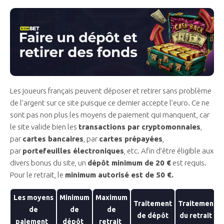
Les joueurs français peuvent déposer et retirer sans problème
de l’argent sur ce site puisque ce dernier accepte l’euro. Ce ne
sont pas non plus les moyens de paiement qui manquent, car
le site valide bien les
transactions par cryptomonnaies
,
par
cartes bancaires
, par
cartes prépayées
,
par
portefeuilles électroniques
, etc. Afin d’être éligible aux
divers bonus du site, un
dépôt minimum de 20 €
est requis.
Pour le retrait, le
minimum autorisé est de 50 €.
Les moyens
Minimum
Maximum
Traitement
Traitement
de
de
de
de dépôt
du retrait
paiement
dépôt
retrait