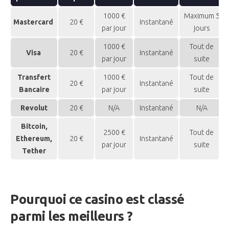
1000 €
Maximum 5
Mastercard
20 €
Instantané
par jour
jours
1000 €
Tout de
Visa
20 €
Instantané
par jour
suite
Transfert
1000 €
Tout de
20 €
Instantané
Bancaire
par jour
suite
Revolut
20 €
N/A
Instantané
N/A
Bitcoin,
2500 €
Tout de
Ethereum,
20 €
Instantané
par jour
suite
Tether
Pourquoi ce casino est classé
parmi les meilleurs ?