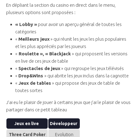
En dépliant la section du casino en direct dans le menu,
plusieurs options sont proposées :
« Lobby »
pour avoir un aperçu général de toutes les
catégories
«
Meilleurs jeux
» qui réunit les jeux les plus populaires
et les plus appréciés par les joueurs
«
Roulette », « Blackjack
» qui proposent les versions
en live de ces jeux de table
«
Spectacles de jeux
» qui regroupe les jeux télévisés
«
Drop&Wins
» qui abrite les jeux inclus dans la cagnotte
«
Jeux de tables
» qui propose des jeux de table de
toutes sortes
J’ai eu le plaisir de jouer à certains jeux que j’ai le plaisir de vous
partager dans ce petit tableau
Jeux en live
Développeur
Three Card Poker
Evolution