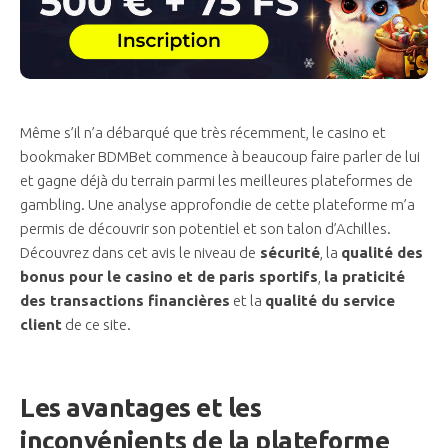
Même s’il n’a débarqué que très récemment, le casino et
bookmaker BDMBet commence à beaucoup faire parler de lui
et gagne déjà du terrain parmi les meilleures plateformes de
gambling. Une analyse approfondie de cette plateforme m’a
permis de découvrir son potentiel et son talon d’Achilles.
Découvrez dans cet avis le niveau de
sécurité
, la
qualité des
bonus pour le casino et de paris sportifs
,
la praticité
des transactions financières
et la
qualité du service
client
de ce site.
Les avantages et les
inconvénients de la plateforme